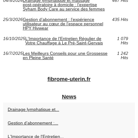
04/5/2026
Drainage lymphatique et massage
467 Hits
post‑opératoire à domicile : l’expertise
Syham Body Care au service des femmes
25/3/2026
Gestion d’abonnement : l’expérience
435 Hits
utilisateur au cœur de l’espace personnel
HPY Hivwear
16/10/2025
L'Importance de l'Entretien Régulier de
1 079
Votre Chauffage à Le Pré-Saint-Gervais
Hits
16/7/2025
Les Meilleurs Conseils pour une Grossesse
1 242
en Pleine Santé
Hits
fibrome-uterin.fr
News
Drainage lymphatique et...
Gestion d’abonnement :...
L'Importance de l'Entretien...