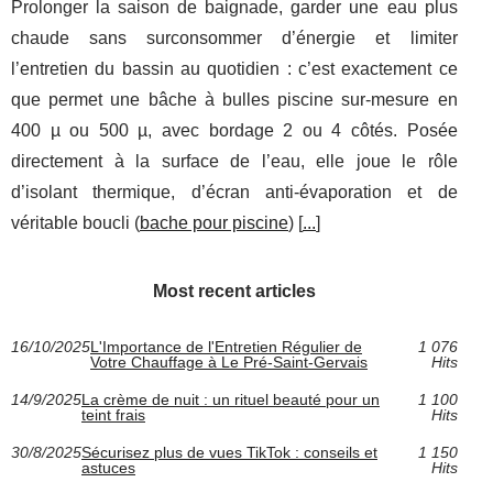
Prolonger la saison de baignade, garder une eau plus
chaude sans surconsommer d’énergie et limiter
l’entretien du bassin au quotidien : c’est exactement ce
que permet une bâche à bulles piscine sur-mesure en
400 µ ou 500 µ, avec bordage 2 ou 4 côtés. Posée
directement à la surface de l’eau, elle joue le rôle
d’isolant thermique, d’écran anti-évaporation et de
véritable boucli (
bache pour piscine
) [
...
]
Most recent articles
16/10/2025
L'Importance de l'Entretien Régulier de
1 076
Votre Chauffage à Le Pré-Saint-Gervais
Hits
14/9/2025
La crème de nuit : un rituel beauté pour un
1 100
teint frais
Hits
30/8/2025
Sécurisez plus de vues TikTok : conseils et
1 150
astuces
Hits